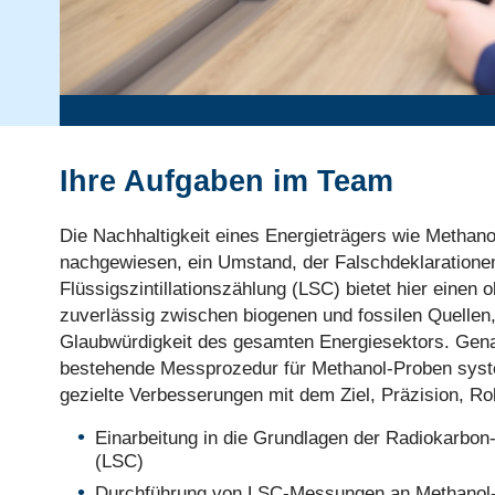
Ihre Aufgaben im Team
Die Nachhaltigkeit eines Energieträgers wie Methano
nachgewiesen, ein Umstand, der Falschdeklarationen
Flüssigszintillationszählung (LSC) bietet hier einen
zuverlässig zwischen biogenen und fossilen Quellen,
Glaubwürdigkeit des gesamten Energiesektors. Genau 
bestehende Messprozedur für Methanol-Proben system
gezielte Verbesserungen mit dem Ziel, Präzision, Ro
Einarbeitung in die Grundlagen der Radiokarbon-A
(LSC)
Durchführung von LSC-Messungen an Methanol-